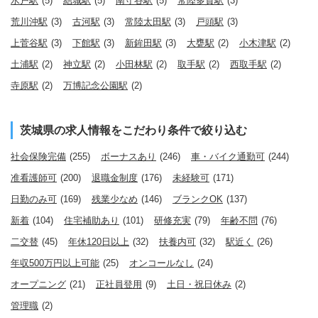
水戸駅
(5)
結城駅
(5)
南守谷駅
(5)
常陸多賀駅
(3)
荒川沖駅
(3)
古河駅
(3)
常陸太田駅
(3)
戸頭駅
(3)
上菅谷駅
(3)
下館駅
(3)
新鉾田駅
(3)
大甕駅
(2)
小木津駅
(2)
土浦駅
(2)
神立駅
(2)
小田林駅
(2)
取手駅
(2)
西取手駅
(2)
寺原駅
(2)
万博記念公園駅
(2)
茨城県の求人情報をこだわり条件で絞り込む
社会保険完備
(255)
ボーナスあり
(246)
車・バイク通勤可
(244)
准看護師可
(200)
退職金制度
(176)
未経験可
(171)
日勤のみ可
(169)
残業少なめ
(146)
ブランクOK
(137)
新着
(104)
住宅補助あり
(101)
研修充実
(79)
年齢不問
(76)
二交替
(45)
年休120日以上
(32)
扶養内可
(32)
駅近く
(26)
年収500万円以上可能
(25)
オンコールなし
(24)
オープニング
(21)
正社員登用
(9)
土日・祝日休み
(2)
管理職
(2)