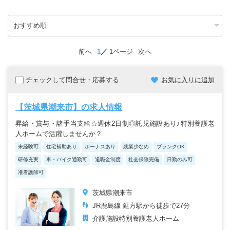
前へ
1
1ページ
次へ
チェックして問合せ・応募する
お気に入りに追加
【茨城県潮来市】の求人情報
昇給・賞与・諸手当支給☆週休2日制◎託児施設あり♪特別養護老
人ホームで活躍しませんか？
未経験可
住宅補助あり
ボーナスあり
残業少なめ
ブランクOK
研修充実
車・バイク通勤可
退職金制度
社会保険完備
日勤のみ可
准看護師可
茨城県潮来市
JR鹿島線 延方駅から徒歩で27分
介護施設
特別養護老人ホーム