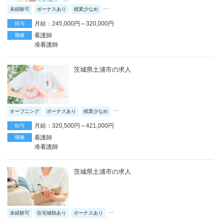
...
未経験可
ボーナスあり
残業少なめ
月給：245,000円～320,000円
給与
看護師
職種
准看護師
茨城県土浦市の求人
...
オープニング
ボーナスあり
残業少なめ
月給：320,500円～421,000円
給与
看護師
職種
准看護師
茨城県土浦市の求人
...
未経験可
住宅補助あり
ボーナスあり