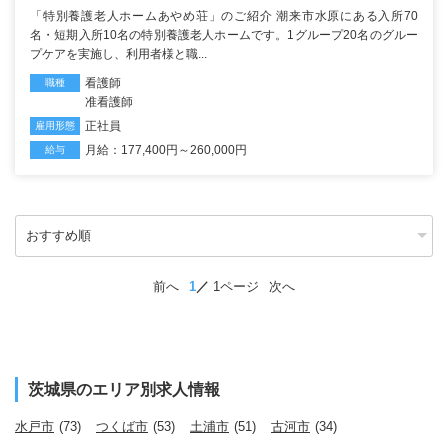
「特別養護老人ホームあやめ荘」のご紹介 潮来市水原にある入所70
名・短期入所10名の特別養護老人ホームです。1グループ20名のグルー
プケアを実施し、利用者様と職...
看護師
職種
准看護師
正社員
雇用形態
月給：177,400円～260,000円
給与
前へ
1
1ページ
次へ
茨城県のエリア別求人情報
水戸市
(73)
つくば市
(53)
土浦市
(51)
古河市
(34)