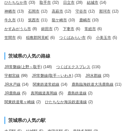
ひたちなか市
(33)
取手市
(32)
日立市
(28)
結城市
(14)
神栖市
(13)
石岡市
(12)
高萩市
(12)
守谷市
(12)
那珂市
(12)
牛久市
(11)
筑西市
(11)
龍ケ崎市
(10)
鹿嶋市
(10)
かすみがうら市
(8)
鉾田市
(7)
下妻市
(6)
常総市
(6)
笠間市
(6)
稲敷郡阿見町
(6)
つくばみらい市
(5)
小美玉市
(5)
茨城県の人気の路線
JR常磐線(上野～取手)
(148)
つくばエクスプレス
(116)
宇都宮線
(99)
JR常磐線(取手～いわき)
(33)
JR水郡線
(20)
JR水戸線
(14)
関東鉄道常総線
(14)
鹿島臨海鉄道大洗鹿島線
(11)
JR鹿島線
(5)
真岡鐵道真岡線
(5)
鹿島鉄道線
(2)
関東鉄道竜ヶ崎線
(2)
ひたちなか海浜鉄道湊線
(2)
茨城県の人気の駅