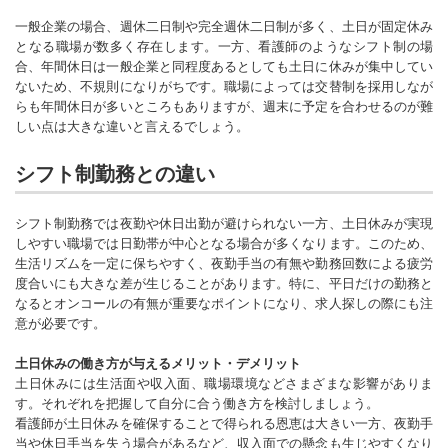
一般企業の場合、週休二日制や完全週休二日制が多く、土日が固定休み
となる職場が数多く存在します。一方、看護師のようなシフト制の場
合、年間休日は一般企業と同程度あるとしても土日に休みが集中してい
ないため、不規則になりがちです。職場によっては交替制を採用しなが
らも年間休日が多いところもありますが、週末に予定を合わせるのが難
しい点は大きな違いと言えるでしょう。
シフト制勤務との違い
シフト制勤務では夜勤や休日出勤が避けられない一方、土日休みが実現
しやすい職場では日勤帯が中心となる場合が多くなります。このため、
生活リズムを一定に保ちやすく、夜勤手当の有無や勤務回数による疲労
度合いにも大きな差が生じることがあります。特に、平日だけの勤務と
なるとオンコールの有無が重要なポイントになり、求人探しの際にも注
意が必要です。
土日休みの働き方が与えるメリット・デメリット
土日休みには生活面や収入面、職場環境などさまざまな影響がありま
す。それぞれを把握して自分に合う働き方を検討しましょう。
看護師が土日休みを確保することで得られる恩恵は大きい一方、夜勤手
当や休日手当を失う場合があるなど、収入面での懸念も生じやすくなり